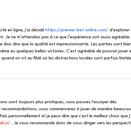
Colloque RésiFrance : « La
Dans
résilience dans tous ses
cha
états »
et d
des 
té en ligne, j'ai décidé 
https://premier-bet-online.com/
 d'explorer 
cata
frir. Je ne m’attendais pas à ce que l’expérience soit aussi agréable.
quel
 je dois dire que la qualité est impressionnante. Les parties sont bien
l’as
 même eu quelques belles victoires. C'est agréable de pouvoir jouer 
réa
 quand on vit au Mali où les distractions locales sont parfois limité
cad
fran
tions sont toujours plus pratiques, vous pouvez l'essayer dès 
ces recommandations, vous commencerez à jouer de manière beaucou
fais personnellement et je peux dire que c'est le meilleur choix que j'
al.ci/
 . Je vous recommande donc de vous diriger vers les perspecti