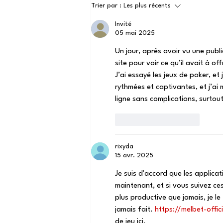
Rencontre et discussions
Trier par :
Les plus récents
autour du livre de M.
Invité
Pierre Lellouche
05 mai 2025
Un jour, après avoir vu une publici
site pour voir ce qu’il avait à of
J’ai essayé les jeux de poker, et
rythmées et captivantes, et j’ai
ligne sans complications, surtout
J'aime
Répondre
rixyda
15 avr. 2025
Je suis d'accord que les applica
maintenant, et si vous suivez 
plus productive que jamais, je le 
jamais fait. 
https://melbet-offici
de jeu ici.