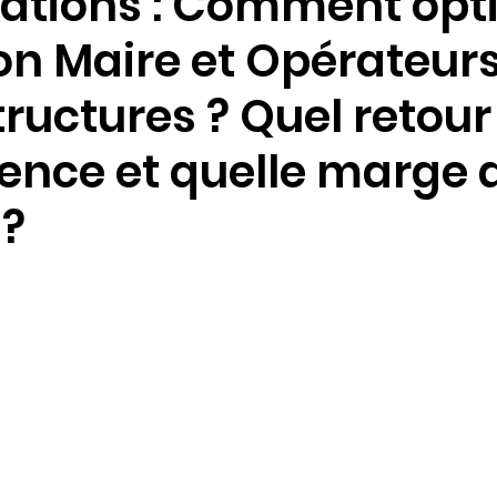
dations : Comment opt
ion Maire et Opérateur
tructures ? Quel retour
ience et quelle marge 
 ?