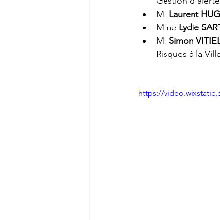
Gestion d’alerte
M. 
Laurent HU
Mme 
Lydie SA
M. 
Simon VITIE
Risques à la Vil
https://video.wixstat