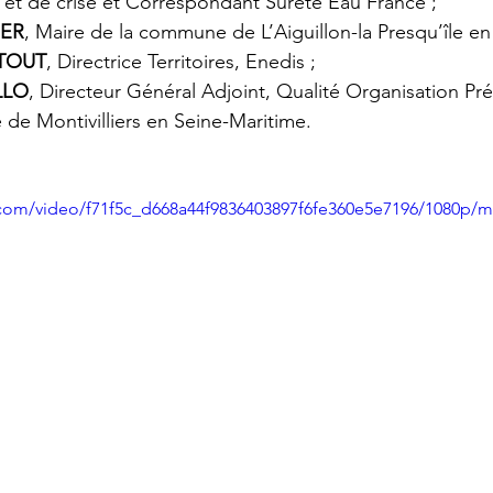
 et de crise et Correspondant Sûreté Eau France ;
GER
, Maire de la commune de L’Aiguillon-la Presqu’île e
RTOUT
, Directrice Territoires, Enedis ;
LLO
, Directeur Général Adjoint, Qualité Organisation Pr
le de Montivilliers en Seine-Maritime.
ic.com/video/f71f5c_d668a44f9836403897f6fe360e5e7196/1080p/m