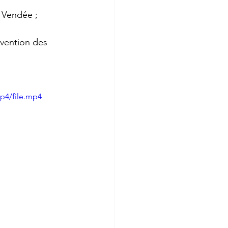
n Vendée ;
évention des 
p4/file.mp4