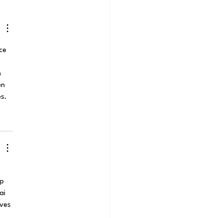
 le contexte du
ngement climatique
e l’accroissement
risques de
ce 
strophes naturelles,
 
les voies pour
 
surance et la
en 
ssurance dans le
es.
re du modèle
çais ?
p 
ai 
ves 