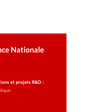
nce Nationale
ations et projets R&D :
Évêque