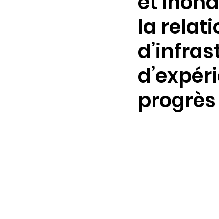
et inon
la relat
d’infras
d’expér
progrès