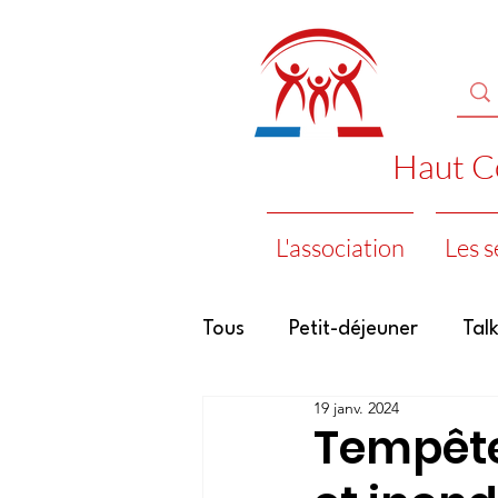
Haut Co
L'association
Les s
Tous
Petit-déjeuner
Tal
19 janv. 2024
2008
2007
2006
Tempête