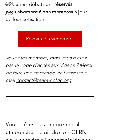
2004
déjeuners débat
 sont 
réservés 
exclusivement à nos membres
 à jour 
2026
de leur cotisation.
Revoir cet événement
Vous êtes membre, mais vous n'avez 
pas le code d'accès aux vidéos ? Merci 
de faire une demande via l'adresse e-
mail 
contact@team-hcfdc.org
.
Vous n'êtes pas encore membre 
et souhaitez rejoindre le HCFRN 