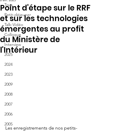
Tous
Point d'étape sur le RRF
Petit-déjeuner
et sur les technologies
Talk-Vidéo
émergentes au profit
Colloque
du Ministère de
Interview
l'Intérieur
2025
2024
2023
2009
2008
2007
2006
2005
Les enregistrements de nos 
petits-