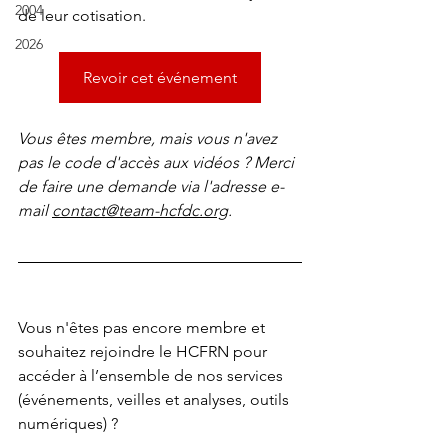
2004
de leur cotisation.
2026
Revoir cet événement
Vous êtes membre, mais vous n'avez 
pas le code d'accès aux vidéos ? Merci 
de faire une demande via l'adresse e-
mail 
contact@team-hcfdc.org
.
Vous n'êtes pas encore membre et 
souhaitez rejoindre le HCFRN pour 
accéder à l’ensemble de nos services 
(événements, veilles et analyses, outils 
numériques) ?