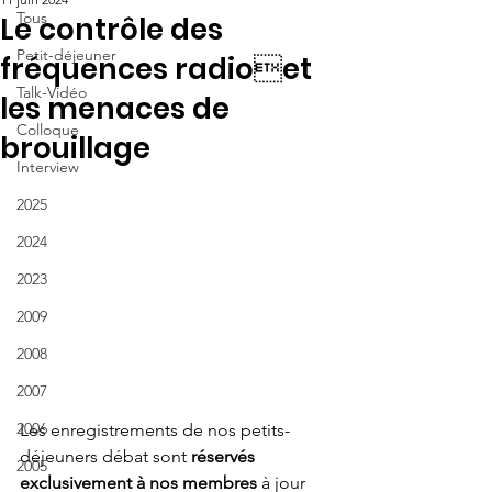
Tous
Le contrôle des
Petit-déjeuner
fréquences radioet
Talk-Vidéo
les menaces de
Colloque
brouillage
Interview
2025
2024
2023
2009
2008
2007
2006
Les enregistrements de nos 
petits-
déjeuners débat
 sont 
réservés 
2005
exclusivement à nos membres
 à jour 