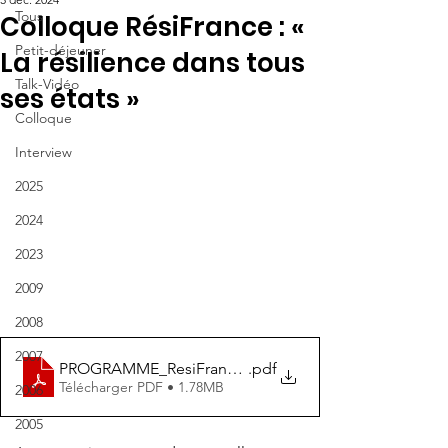
Tous
Colloque RésiFrance : «
Petit-déjeuner
La résilience dans tous
Talk-Vidéo
ses états »
Colloque
Interview
2025
2024
2023
2009
2008
2007
PROGRAMME_ResiFrance_2024-12-05
.pdf
Télécharger PDF • 1.78MB
2006
2005