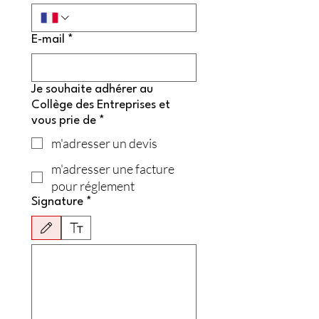
E‑mail
*
Je souhaite adhérer au
Collège des Entreprises et
vous prie de
*
m'adresser un devis
m'adresser une facture
pour réglement
Signature
*
Le mode de dessin a été sélectionné. Le dessin nécessite une souris ou un pavé tactile. P