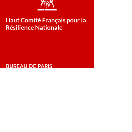
Haut Comité Français pour la
Résilience Nationale
BUREAU DE PARIS
Siège de l’association Pôle
communication, relations
membres et institutionnelles :
128, rue la Boétie - Bureau 46
75008 Paris
+33 (0)1 89 96 09 00