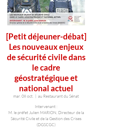
[Petit déjeuner-débat]
Les nouveaux enjeux
de sécurité civile dans
le cadre
géostratégique et
national actuel
mar. 08 oct.
  |  
au Restaurant du Sénat
Intervenant :
M. le préfet Julien MARION, Directeur de la
Sécurité Civile et de la Gestion des Crises
(DGSCGC)