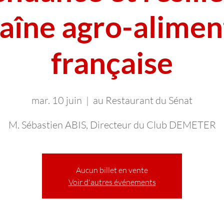
haîne agro-alimen
française
mar. 10 juin
  |  
au Restaurant du Sénat
M. Sébastien ABIS, Directeur du Club DEMETER
Aucun billet en vente
Voir d'autres événements