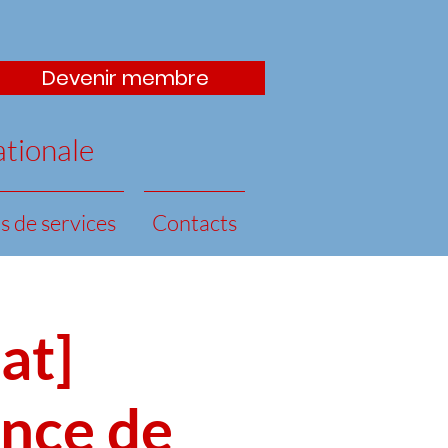
Devenir membre
ationale
s de services
Contacts
at]
ence de