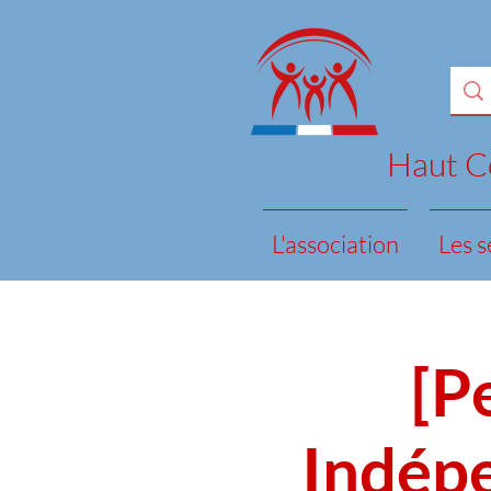
Haut Co
L'association
Les s
[P
Indépe