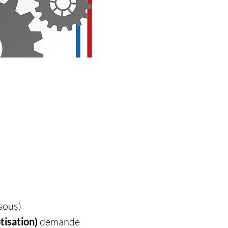
sous)
tisation)
 demande 